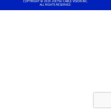
COPYRIGHT © 2020 JOETSU CABLE VISION INC.
ALL RIGHTS RESERVED.