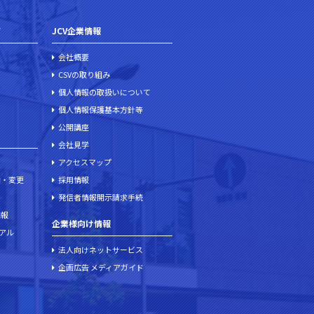
て
JCV企業情報
会社概要
CSVの取り組み
個人情報の取扱いについて
個人情報保護基本方針等
公開講座
会社見学
アクセスマップ
加・変更
採用情報
発信者情報開示請求手続
情報
企業様向け情報
ュアル
法人向けネットサービス
企画広告 メディアガイド