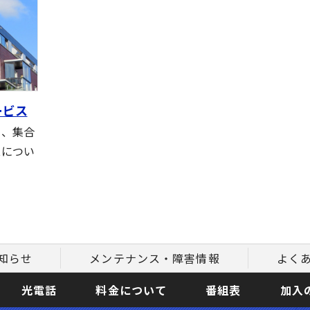
ービス
る、集合
スについ
知らせ
メンテナンス・障害情報
よく
光電話
料金について
番組表
加入