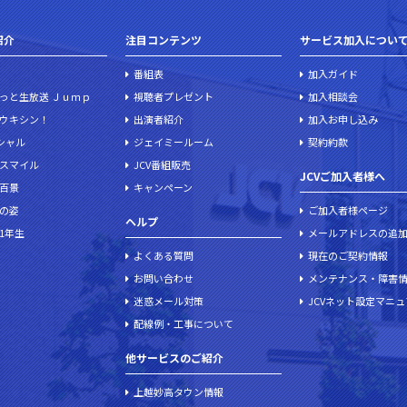
紹介
注目コンテンツ
サービス加入につい
番組表
加入ガイド
っと生放送 Ｊｕｍｐ
視聴者プレゼント
加入相談会
ウキシン！
出演者紹介
加入お申し込み
ペシャル
ジェイミールーム
契約約款
スマイル
JCV番組販売
JCVご加入者様へ
百景
キャンペーン
の姿
ご加入者様ページ
ヘルプ
1年生
メールアドレスの追
よくある質問
現在のご契約情報
お問い合わせ
メンテナンス・障害
迷惑メール対策
JCVネット設定マニ
配線例・工事について
他サービスのご紹介
上越妙高タウン情報