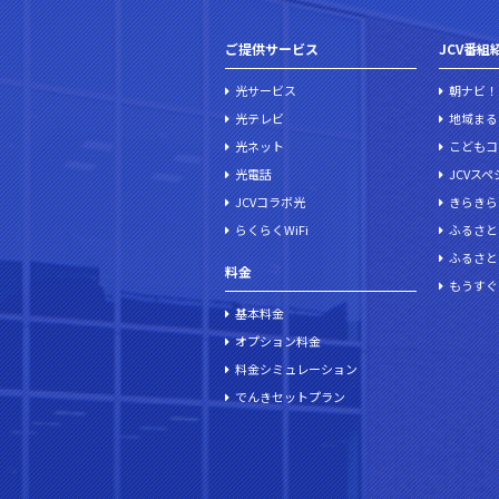
ご提供サービス
JCV番組
光サービス
朝ナビ！
光テレビ
地域まる
光ネット
こどもコ
光電話
JCVス
JCVコラボ光
きらきら
らくらくWiFi
ふるさと
ふるさと
料金
もうすぐ
基本料金
オプション料金
料金シミュレーション
でんきセットプラン