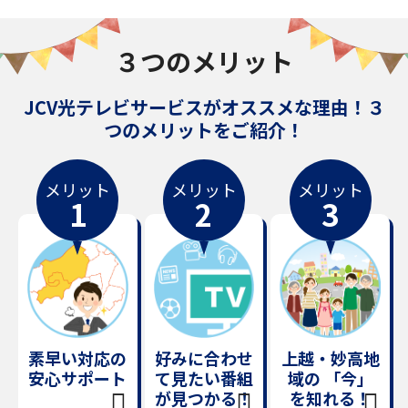
３つのメリット
JCV光テレビサービスがオススメな理由！３
つのメリットをご紹介！
メリット
メリット
メリット
1
2
3
素早い対応の
好みに合わせ
上越・妙高地
安心サポート
て見たい番組
域の
「今」
が見つかる！
を知れる！