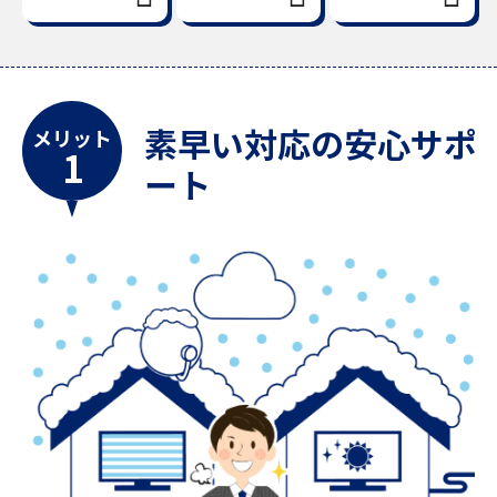
素早い対応の安心サポ
メリット
1
ート