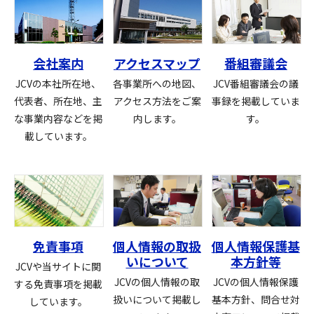
会社案内
アクセスマップ
番組審議会
JCVの本社所在地、
各事業所への地図、
JCV番組審議会の議
代表者、所在地、
主
アクセス方法を
ご案
事録を
掲載していま
な事業内容などを掲
内します。
す。
載しています。
免責事項
個人情報の取扱
個人情報保護基
いについて
本方針等
JCVや当サイトに関
JCVの個人情報の取
JCVの個人情報保護
する免責事項を
掲載
扱いについて
掲載し
基本方針、問合せ対
しています。