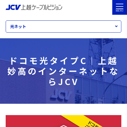
光ネット
ドコモ光タイプC｜上越
妙高のインターネットな
らJCV