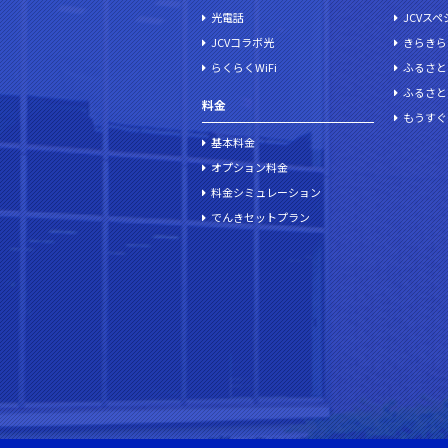
光電話
JCVス
JCVコラボ光
きらきら
らくらくWiFi
ふるさと
ふるさと
料金
もうすぐ
基本料金
オプション料金
料金シミュレーション
でんきセットプラン