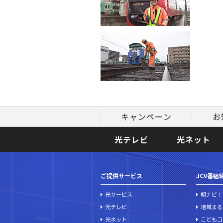
キャンペーン
お
光テレビ
光ネット
ご提供サービス
JCV番組
光サービス
朝ナビ！
光テレビ
地域まる
光ネット
こどもコ