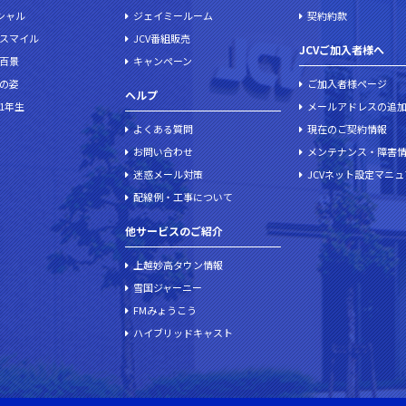
ペシャル
ジェイミールーム
契約約款
スマイル
JCV番組販売
JCVご加入者様へ
百景
キャンペーン
の姿
ご加入者様ページ
ヘルプ
1年生
メールアドレスの追
よくある質問
現在のご契約情報
お問い合わせ
メンテナンス・障害
迷惑メール対策
JCVネット設定マニ
配線例・工事について
他サービスのご紹介
上越妙高タウン情報
雪国ジャーニー
FMみょうこう
ハイブリッドキャスト