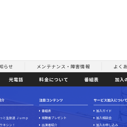
知らせ
メンテナンス・障害情報
よく
光電話
料金について
番組表
加入
紹介
注目コンテンツ
サービス加入につい
番組表
加入ガイド
っと生放送 Ｊｕｍｐ
視聴者プレゼント
加入相談会
ウキシン！
出演者紹介
加入お申し込み