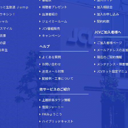
っと生放送 Ｊｕｍｐ
視聴者プレゼント
加入相談会
ウキシン！
出演者紹介
加入お申し込み
ペシャル
ジェイミールーム
契約約款
スマイル
JCV番組販売
JCVご加入者様へ
百景
キャンペーン
の姿
ご加入者様ページ
ヘルプ
1年生
メールアドレスの追
よくある質問
現在のご契約情報
お問い合わせ
メンテナンス・障害
迷惑メール対策
JCVネット設定マニ
配線例・工事について
他サービスのご紹介
上越妙高タウン情報
雪国ジャーニー
FMみょうこう
ハイブリッドキャスト