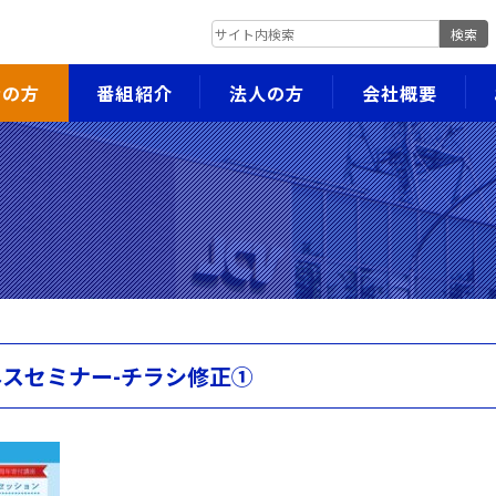
検索
者の方
番組紹介
法人の方
会社概要
ジネスセミナー-チラシ修正①