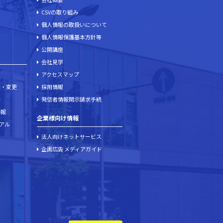
CSVの取り組み
個人情報の取扱いについて
個人情報保護基本方針等
公開講座
会社見学
アクセスマップ
加・変更
採用情報
発信者情報開示請求手続
情報
企業様向け情報
ュアル
法人向けネットサービス
企画広告 メディアガイド