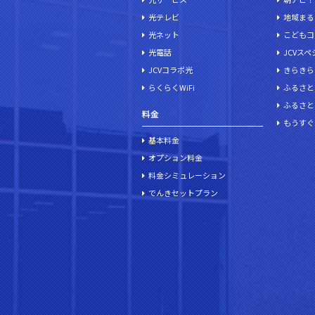
光テレビ
地域まる
光ネット
こどもコ
光電話
JCVス
JCVコラボ光
きらきら
らくらくWiFi
ふるさと
ふるさと
料金
もうすぐ
基本料金
オプション料金
料金シミュレーション
でんきセットプラン