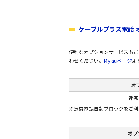
ケーブルプラス電話 
便利なオプションサービスもご
わせください。
My auページ
よ
オ
迷惑
※迷惑電話自動ブロックをご利
オプ