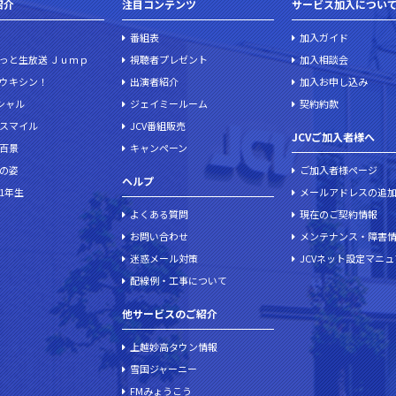
紹介
注目コンテンツ
サービス加入につい
番組表
加入ガイド
っと生放送 Ｊｕｍｐ
視聴者プレゼント
加入相談会
ウキシン！
出演者紹介
加入お申し込み
ペシャル
ジェイミールーム
契約約款
スマイル
JCV番組販売
JCVご加入者様へ
百景
キャンペーン
の姿
ご加入者様ページ
ヘルプ
1年生
メールアドレスの追
よくある質問
現在のご契約情報
お問い合わせ
メンテナンス・障害
迷惑メール対策
JCVネット設定マニ
配線例・工事について
他サービスのご紹介
上越妙高タウン情報
雪国ジャーニー
FMみょうこう