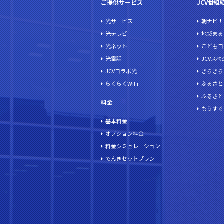
ご提供サービス
JCV番組
光サービス
朝ナビ！
光テレビ
地域まる
光ネット
こどもコ
光電話
JCVス
JCVコラボ光
きらきら
らくらくWiFi
ふるさと
ふるさと
料金
もうすぐ
基本料金
オプション料金
料金シミュレーション
でんきセットプラン