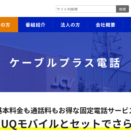
検索
者の方
番組紹介
法人の方
会社概要
ケーブルプラス電話
基本料金も通話料もお得な固定電話サービ
・UQモバイルとセットでさ