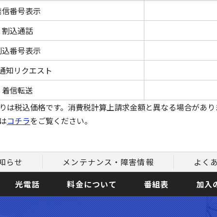
発信番号表示
割込通話
割込番号表示
通知リクエスト
着信転送
りは税込価格です。消費税計算上請求金額と異なる場合があり
は
コチラ
をご覧ください。
知らせ
メンテナンス・障害情報
よく
光電話
料金について
番組表
加入