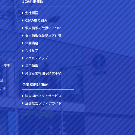
て
JCV企業情報
会社概要
CSVの取り組み
個人情報の取扱いについて
個人情報保護基本方針等
公開講座
会社見学
アクセスマップ
加・変更
採用情報
発信者情報開示請求手続
情報
企業様向け情報
ュアル
法人向けネットサービス
企画広告 メディアガイド