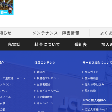
知らせ
メンテナンス・障害情報
よく
光電話
料金について
番組表
加入
紹介
注目コンテンツ
サービス加入につい
番組表
加入ガイド
っと生放送 Ｊｕｍｐ
視聴者プレゼント
加入相談会
ウキシン！
出演者紹介
加入お申し込み
ペシャル
ジェイミールーム
契約約款
スマイル
JCV番組販売
JCVご加入者様へ
百景
キャンペーン
の姿
ご加入者様ページ