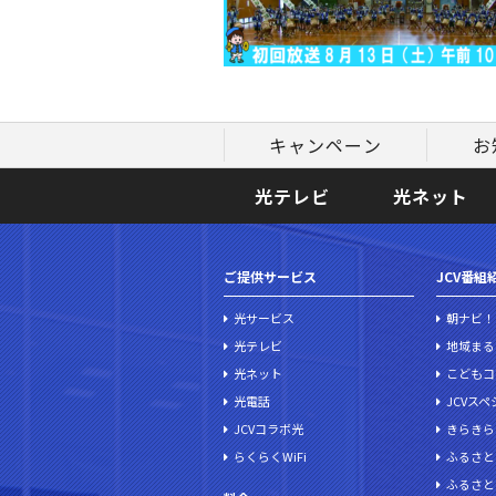
キャンペーン
お
光テレビ
光ネット
ご提供サービス
JCV番組
光サービス
朝ナビ！
光テレビ
地域まる
光ネット
こどもコ
光電話
JCVス
JCVコラボ光
きらきら
らくらくWiFi
ふるさと
ふるさと