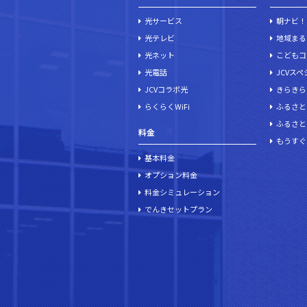
光サービス
朝ナビ！
光テレビ
地域まる
光ネット
こどもコ
光電話
JCVス
JCVコラボ光
きらきら
らくらくWiFi
ふるさと
ふるさと
料金
もうすぐ
基本料金
オプション料金
料金シミュレーション
でんきセットプラン