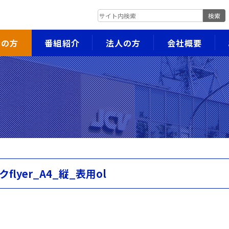
検索
者の方
番組紹介
法人の方
会社概要
lyer_A4_縦_表用ol