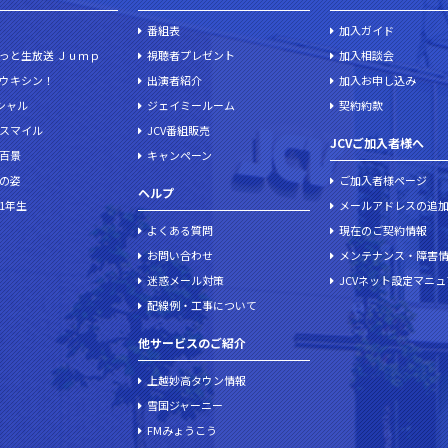
番組表
加入ガイド
っと生放送 Ｊｕｍｐ
視聴者プレゼント
加入相談会
ウキシン！
出演者紹介
加入お申し込み
ペシャル
ジェイミールーム
契約約款
スマイル
JCV番組販売
JCVご加入者様へ
百景
キャンペーン
の姿
ご加入者様ページ
ヘルプ
1年生
メールアドレスの追
よくある質問
現在のご契約情報
お問い合わせ
メンテナンス・障害
迷惑メール対策
JCVネット設定マニ
配線例・工事について
他サービスのご紹介
上越妙高タウン情報
雪国ジャーニー
FMみょうこう