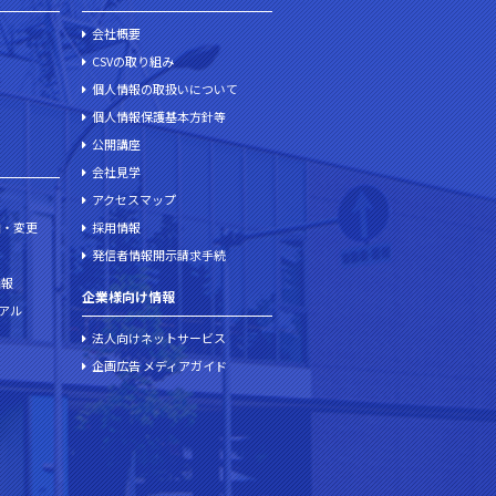
会社概要
CSVの取り組み
個人情報の取扱いについて
個人情報保護基本方針等
公開講座
会社見学
アクセスマップ
加・変更
採用情報
発信者情報開示請求手続
情報
企業様向け情報
ュアル
法人向けネットサービス
企画広告 メディアガイド