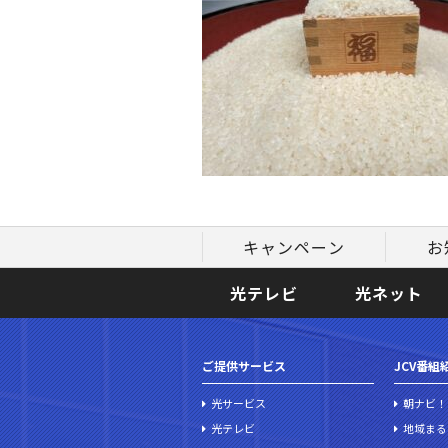
キャンペーン
お
光テレビ
光ネット
ご提供サービス
JCV番組
光サービス
朝ナビ！
光テレビ
地域まる