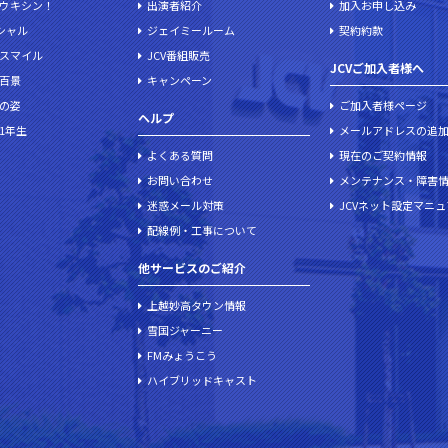
ウキシン！
出演者紹介
加入お申し込み
ペシャル
ジェイミールーム
契約約款
スマイル
JCV番組販売
JCVご加入者様へ
百景
キャンペーン
の姿
ご加入者様ページ
ヘルプ
1年生
メールアドレスの追
よくある質問
現在のご契約情報
お問い合わせ
メンテナンス・障害
迷惑メール対策
JCVネット設定マニ
配線例・工事について
他サービスのご紹介
上越妙高タウン情報
雪国ジャーニー
FMみょうこう
ハイブリッドキャスト