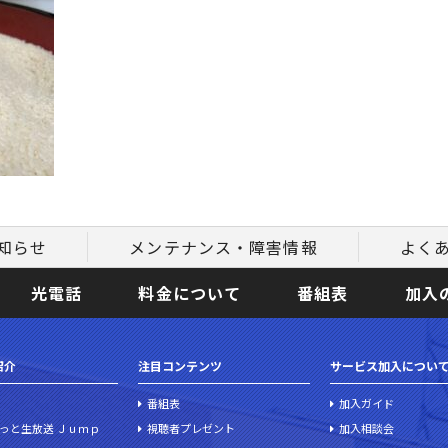
知らせ
メンテナンス・障害情報
よく
光電話
料金について
番組表
加入
紹介
注目コンテンツ
サービス加入につい
番組表
加入ガイド
っと生放送 Ｊｕｍｐ
視聴者プレゼント
加入相談会