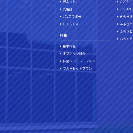
光ネット
こどもコ
光電話
JCVス
JCVコラボ光
きらきら
らくらくWiFi
ふるさと
ふるさと
料金
もうすぐ
基本料金
オプション料金
料金シミュレーション
でんきセットプラン