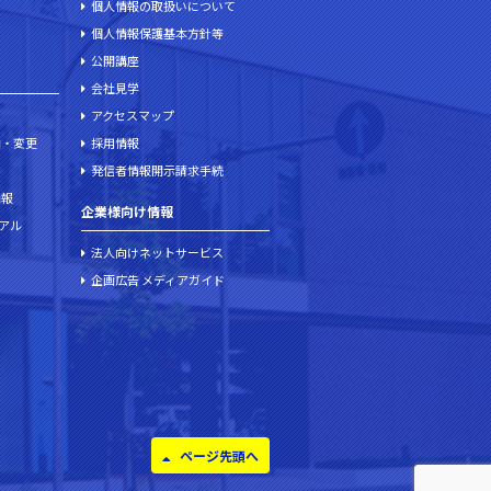
個人情報の取扱いについて
個人情報保護基本方針等
公開講座
会社見学
アクセスマップ
加・変更
採用情報
発信者情報開示請求手続
情報
企業様向け情報
ュアル
法人向けネットサービス
企画広告 メディアガイド
ページ先頭へ