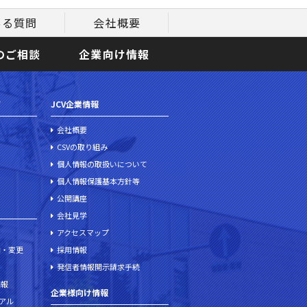
ある質問
会社概要
のご相談
企業向け情報
て
JCV企業情報
会社概要
CSVの取り組み
個人情報の取扱いについて
個人情報保護基本方針等
公開講座
会社見学
アクセスマップ
加・変更
採用情報
発信者情報開示請求手続
情報
企業様向け情報
ュアル