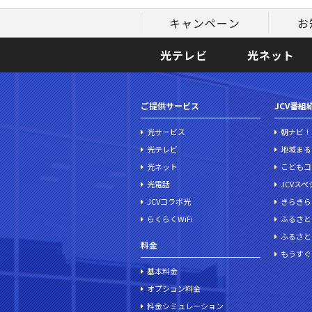
キャンペーン
お
光テレビ
光ネット
ご提供サービス
JCV番組
光サービス
朝ナビ！
光テレビ
地域まる
光ネット
こどもコ
光電話
JCVス
JCVコラボ光
きらきら
らくらくWiFi
ふるさと
ふるさと
料金
もうすぐ
基本料金
オプション料金
料金シミュレーション