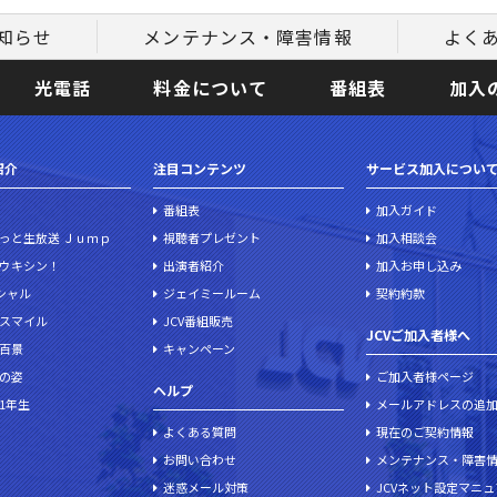
知らせ
メンテナンス・障害情報
よく
光電話
料金について
番組表
加入
紹介
注目コンテンツ
サービス加入につい
番組表
加入ガイド
っと生放送 Ｊｕｍｐ
視聴者プレゼント
加入相談会
ウキシン！
出演者紹介
加入お申し込み
ペシャル
ジェイミールーム
契約約款
スマイル
JCV番組販売
JCVご加入者様へ
百景
キャンペーン
の姿
ご加入者様ページ
ヘルプ
1年生
メールアドレスの追
よくある質問
現在のご契約情報
お問い合わせ
メンテナンス・障害
迷惑メール対策
JCVネット設定マニ