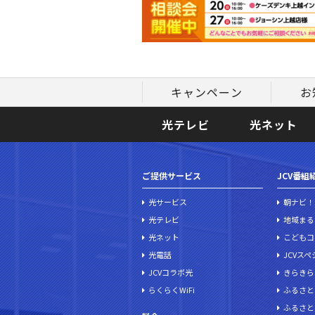
キャンペーン
お
光テレビ
光ネット
ご提供サービス
JCV番組
光サービス
朝ナビ！
光テレビ
地域まる
光ネット
こどもコ
光電話
JCVス
JCVコラボ光
きらきら
らくらくWiFi
ふるさと
ふるさと