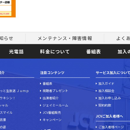
知らせ
メンテナンス・障害情報
よく
光電話
料金について
番組表
加入
紹介
注目コンテンツ
サービス加入につい
番組表
加入ガイド
っと生放送 Ｊｕｍｐ
視聴者プレゼント
加入相談会
ウキシン！
出演者紹介
加入お申し込み
ペシャル
ジェイミールーム
契約約款
スマイル
JCV番組販売
JCVご加入者様へ
百景
キャンペーン
の姿
ご加入者様ページ