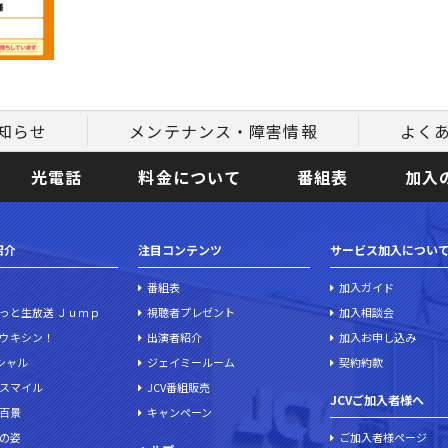
知らせ
メンテナンス・障害情報
よく
光電話
料金について
番組表
加入
紹介
注目コンテンツ
サービス加入につい
番組表
加入ガイド
っと生放送 Ｊｕｍｐ
視聴者プレゼント
加入相談会
ウキシン！
出演者紹介
加入お申し込み
ペシャル
ジェイミールーム
契約約款
スマイル
JCV番組販売
JCVご加入者様へ
百景
キャンペーン
の姿
ご加入者様ページ