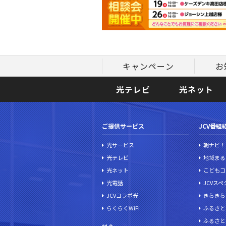
キャンペーン
お
光テレビ
光ネット
ご提供サービス
JCV番組
光サービス
朝ナビ！
光テレビ
地域まる
光ネット
こどもコ
光電話
JCVス
JCVコラボ光
きらきら
らくらくWiFi
ふるさと
ふるさと