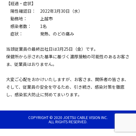
【経過・症状】
陽性確認日：
2022
年
3
月30日（水）
勤務地： 上越市
感染者数：
1
名
症状： 発熱、のどの痛み
当該従業員の最終出社日は
3
月
25
日（金）です。
保健所から示された基準に基づく濃厚接触の可能性のあるお客さ
ま、従業員はおりません。
大変ご心配をおかけいたしますが、お客さま、関係者の皆さま、
そして、従業員の安全を守るため、引き続き、感染対策を徹底
し、感染拡大防止に努めてまいります。
COPYRIGHT © 2020 JOETSU CABLE VISION INC.
ALL RIGHTS RESERVED.