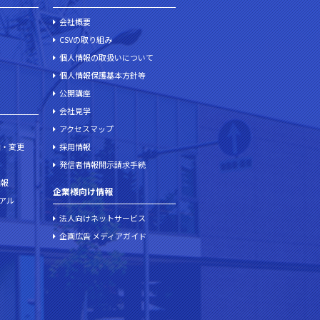
会社概要
CSVの取り組み
個人情報の取扱いについて
個人情報保護基本方針等
公開講座
会社見学
アクセスマップ
加・変更
採用情報
発信者情報開示請求手続
情報
企業様向け情報
ュアル
法人向けネットサービス
企画広告 メディアガイド