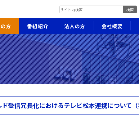
検索
者の方
番組紹介
法人の方
会社概要
Kワールド受信冗長化におけるテレビ松本連携について