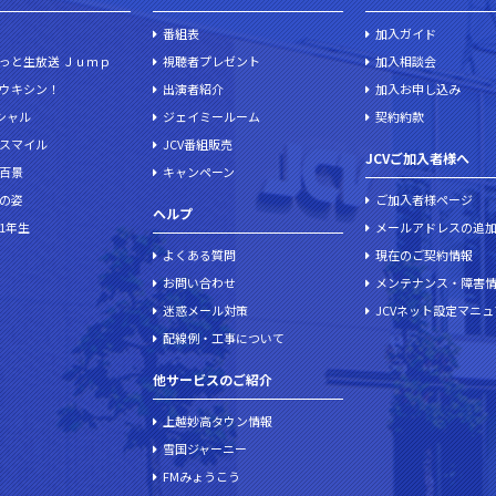
番組表
加入ガイド
っと生放送 Ｊｕｍｐ
視聴者プレゼント
加入相談会
ウキシン！
出演者紹介
加入お申し込み
ペシャル
ジェイミールーム
契約約款
スマイル
JCV番組販売
JCVご加入者様へ
百景
キャンペーン
の姿
ご加入者様ページ
ヘルプ
1年生
メールアドレスの追
よくある質問
現在のご契約情報
お問い合わせ
メンテナンス・障害
迷惑メール対策
JCVネット設定マニ
配線例・工事について
他サービスのご紹介
上越妙高タウン情報
雪国ジャーニー
FMみょうこう