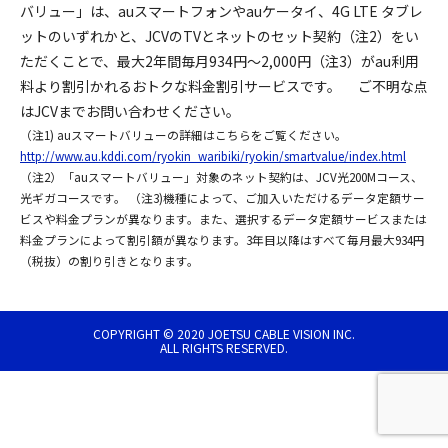
バリュー」は、auスマートフォンやauケータイ、4G LTE タブレ
ットのいずれかと、JCVのTVとネットのセット契約（注2）をい
ただくことで、最大2年間毎月934円～2,000円（注3）がau利用
料より割引かれるおトクな料金割引サービスです。 ご不明な点
はJCVまでお問い合わせください。
（注1) auスマートバリューの詳細はこちらをご覧ください。
http://www.au.kddi.com/ryokin_waribiki/ryokin/smartvalue/index.html
（注2）「auスマートバリュー」対象のネット契約は、JCV光200Mコース、
光ギガコースです。 （注3)機種によって、ご加入いただけるデータ定額サー
ビスや料金プランが異なります。また、選択するデータ定額サービスまたは
料金プランによって割引額が異なります。3年目以降はすべて毎月最大934円
（税抜）の割り引きとなります。
COPYRIGHT © 2020 JOETSU CABLE VISION INC.
ALL RIGHTS RESERVED.