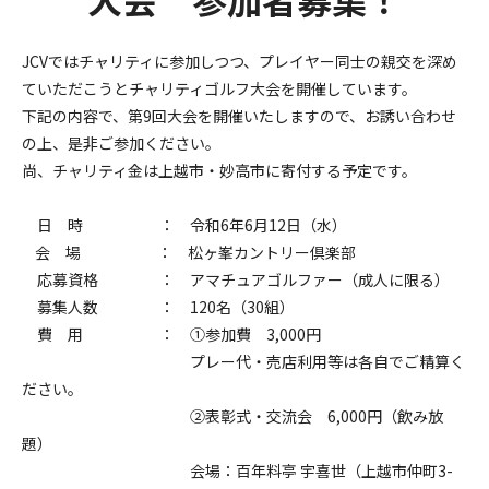
JCV
ではチャリティに参加しつつ、プレイヤー同士の親交を深め
ていただこうとチャリティゴルフ大会を開催しています。
下記の内容で、第
9
回大会を開催いたしますので、お誘い合わせ
の上、是非ご参加ください。
尚、チャリティ金は上越市・妙高市に寄付する予定です。
日 時 ： 令和6年6月12日（水）
会 場 ： 松ヶ峯カントリー倶楽部
応募資格 ： アマチュアゴルファー（成人に限る）
募集人数 ： 120名（30組）
費 用 ： ①参加費 3,000円
プレー代・売店利用等は各自でご精算く
ださい。
②表彰式・交流会 6,000円（飲み放
題）
会場：百年料亭 宇喜世（上越市仲町3-