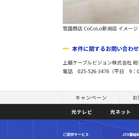
雪國商店 CoCoLo新潟店 イメージ
本件に関するお問い合わせ
上越ケーブルビジョン株式会社 総
電話
025-526-3476
（平日
9
：
キャンペーン
お
光テレビ
光ネット
ご提供サービス
JCV番組