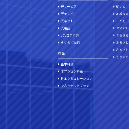
光サービス
朝ナビ！
光テレビ
地域まる
光ネット
こどもコ
光電話
JCVス
JCVコラボ光
きらきら
らくらくWiFi
ふるさと
ふるさと
料金
もうすぐ
基本料金
オプション料金
料金シミュレーション
でんきセットプラン