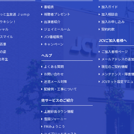
番組表
加入ガイド
っと生放送 Ｊｕｍｐ
視聴者プレゼント
加入相談会
ウキシン！
出演者紹介
加入お申し込み
ペシャル
ジェイミールーム
契約約款
スマイル
JCV番組販売
JCVご加入者様へ
百景
キャンペーン
の姿
ご加入者様ページ
ヘルプ
1年生
メールアドレスの追
よくある質問
現在のご契約情報
お問い合わせ
メンテナンス・障害
迷惑メール対策
JCVネット設定マニ
配線例・工事について
他サービスのご紹介
上越妙高タウン情報
雪国ジャーニー
FMみょうこう
ハイブリッドキャスト