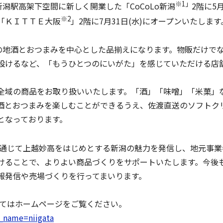
※1」
新潟駅高架下空間に新しく開業した「CoCoLo新潟
2階に5
※2
「ＫＩＴＴＥ大阪
」2階に7月31日(水)にオープンいたします
渡の地酒とおつまみを中心とした品揃えになります。物販だけで
設けるなど、「もうひとつのにいがた」を感じていただける店
全域の商品をお取り扱いいたします。「酒」「味噌」「米菓」
酒とおつまみを楽しむことができるうえ、佐渡直送のソフトク
となっております。
通じて上越妙高をはじめとする新潟の魅力を発信し、地元事業
けることで、よりよい商品づくりをサポートいたします。今後
報発信や売場づくりを行ってまいります。
ましてはホームページをご覧ください。
sc_name=niigata