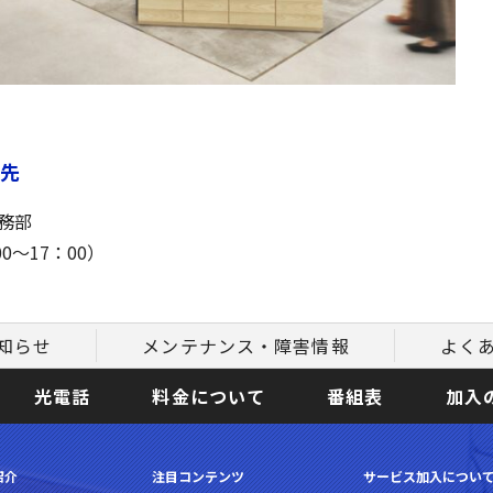
先
務部
00
～
17
：
00
）
知らせ
メンテナンス・障害情報
よく
光電話
料金について
番組表
加入
紹介
注目コンテンツ
サービス加入につい