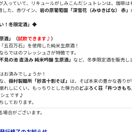
が入っていて、リキュールがしみこんだシュトレンは、珈琲は
使用した、赤ワイン、
岩の原葡萄園「深雪花（みゆきばな） 赤」
い！冬限定酒」◆
原酒」（
試飲できます♪
）
「五百万石」を使用した純米生原酒！
ならではのフレッシュさが特徴です。
不見の池 直汲み 純米吟醸 生原酒」
など、冬季限定酒を販売し
はお済みでしょうか！
な、
嶺村製麺所「妙高十割そば」
は、そば本来の豊かな香りが
崩れしにくい、もっちりとした弾力の
どぶろく荘「杵つきもち
ルシェです♪
ちしております。
る場合がございます。
発行終了のお知らせ