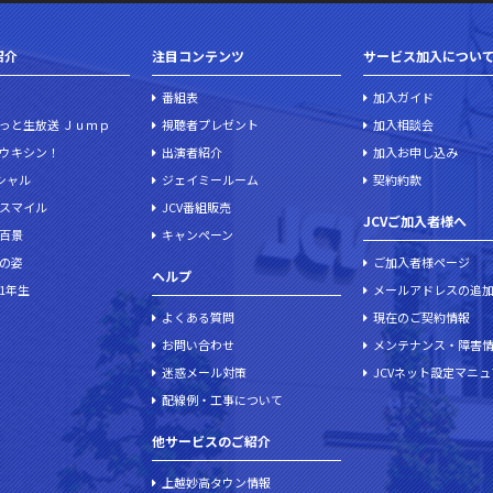
紹介
注目コンテンツ
サービス加入につい
番組表
加入ガイド
っと生放送 Ｊｕｍｐ
視聴者プレゼント
加入相談会
ウキシン！
出演者紹介
加入お申し込み
ペシャル
ジェイミールーム
契約約款
スマイル
JCV番組販売
JCVご加入者様へ
百景
キャンペーン
の姿
ご加入者様ページ
ヘルプ
1年生
メールアドレスの追
よくある質問
現在のご契約情報
お問い合わせ
メンテナンス・障害
迷惑メール対策
JCVネット設定マニ
配線例・工事について
他サービスのご紹介
上越妙高タウン情報