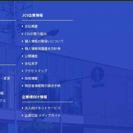
て
JCV企業情報
会社概要
CSVの取り組み
個人情報の取扱いについて
個人情報保護基本方針等
公開講座
会社見学
アクセスマップ
加・変更
採用情報
発信者情報開示請求手続
情報
企業様向け情報
ュアル
法人向けネットサービス
企画広告 メディアガイド