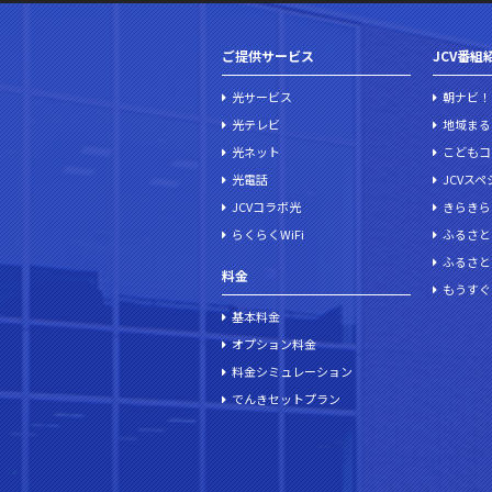
ご提供サービス
JCV番組
光サービス
朝ナビ！
光テレビ
地域まる
光ネット
こどもコ
光電話
JCVス
JCVコラボ光
きらきら
らくらくWiFi
ふるさと
ふるさと
料金
もうすぐ
基本料金
オプション料金
料金シミュレーション
でんきセットプラン