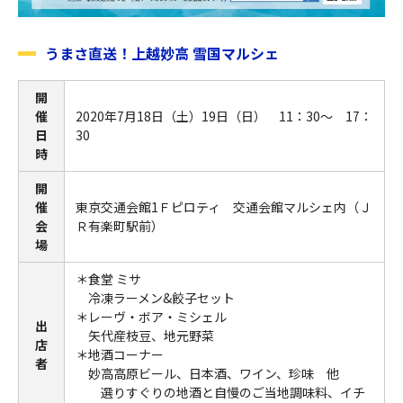
うまさ直送！上越妙高 雪国マルシェ
開
催
2020年7月18日（土）19日（日） 11：30～ 17：
日
30
時
開
催
東京交通会館1Ｆピロティ 交通会館マルシェ内（Ｊ
会
Ｒ有楽町駅前）
場
＊食堂 ミサ
冷凍ラーメン&餃子セット
＊レーヴ・ボア・ミシェル
出
矢代産枝豆、地元野菜
店
＊地酒コーナー
者
妙高高原ビール、日本酒、ワイン、珍味 他
選りすぐりの地酒と自慢のご当地調味料、イチ