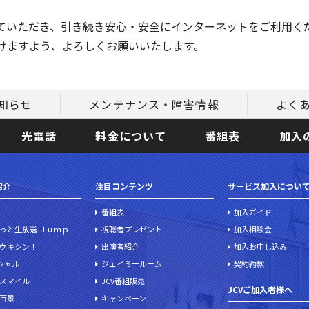
ていただき、引き続き安心・安全にインターネットをご利用く
けますよう、よろしくお願いいたします。
知らせ
メンテナンス・障害情報
よく
光電話
料金について
番組表
加入
紹介
注目コンテンツ
サービス加入につい
番組表
加入ガイド
っと生放送 Ｊｕｍｐ
視聴者プレゼント
加入相談会
ウキシン！
出演者紹介
加入お申し込み
ペシャル
ジェイミールーム
契約約款
スマイル
JCV番組販売
JCVご加入者様へ
百景
キャンペーン