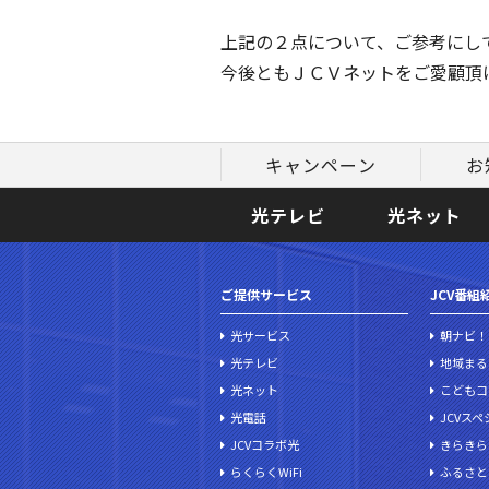
上記の２点について、ご参考にし
今後ともＪＣＶネットをご愛顧頂
キャンペーン
お
光テレビ
光ネット
ご提供サービス
JCV番組
光サービス
朝ナビ！
光テレビ
地域まる
光ネット
こどもコ
光電話
JCVス
JCVコラボ光
きらきら
らくらくWiFi
ふるさと