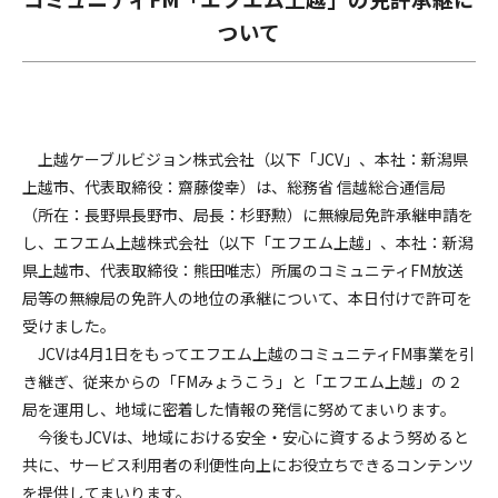
ついて
上越ケーブルビジョン株式会社（以下「
JCV
」、本社：新潟県
上越市、代表取締役：齋藤俊幸）は、総務省 信越総合通信局
（所在：長野県長野市、局長：杉野勲）に無線局免許承継申請を
し、エフエム上越株式会社（以下「エフエム上越」、本社：新潟
県上越市、代表取締役：熊田唯志）所属のコミュニティ
FM
放送
局等の無線局の免許人の地位の承継について、本日付けで許可を
受けました。
JCV
は
4
月
1
日をもってエフエム上越のコミュニティ
FM
事業を引
き継ぎ、従来からの「
FM
みょうこう」と「エフエム上越」の２
局を運用し、地域に密着した情報の発信に努めてまいります。
今後も
JCV
は、地域における安全・安心に資するよう努めると
共に、サービス利用者の利便性向上にお役立ちできるコンテンツ
を提供してまいります。