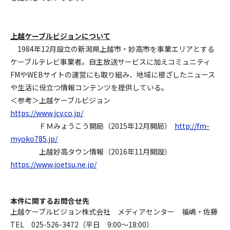
上越ケーブルビジョンについて
1984年12月設立の新潟県上越市・妙高市を事業エリアとする
ケーブルテレビ事業者。自主放送サービスに加えコミュニティ
FM
や
WEB
サイトの運営にも取り組み、地域に根ざしたニュース
や生活に役立つ情報コンテンツを提供している。
＜参考＞上越ケーブルビジョン
https://www.jcv.co.jp/
ＦＭみょうこう開局（2015年12月開局）
http://fm-
myoko785.jp/
上越妙高タウン情報（2016年11月開設）
https://www.joetsu.ne.jp/
本件に関するお問合せ先
上越ケーブルビジョン株式会社 メディアセンター 福嶋・佐藤
TEL 025-526-3472（平日 9:00～18:00）