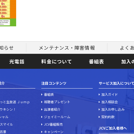
知らせ
メンテナンス・障害情報
よく
光電話
料金について
番組表
加入
紹介
注目コンテンツ
サービス加入につい
番組表
加入ガイド
っと生放送 Ｊｕｍｐ
視聴者プレゼント
加入相談会
ウキシン！
出演者紹介
加入お申し込み
ペシャル
ジェイミールーム
契約約款
スマイル
JCV番組販売
JCVご加入者様へ
百景
キャンペーン