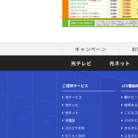
キャンペーン
お
光テレビ
光ネット
ご提供サービス
JCV番組
光サービス
朝ナビ！
光テレビ
地域まる
光ネット
こどもコ
光電話
JCVス
JCVコラボ光
きらきら
らくらくWiFi
ふるさと