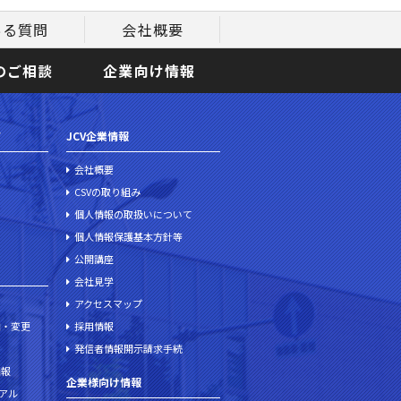
ある質問
会社概要
のご相談
企業向け情報
て
JCV企業情報
会社概要
CSVの取り組み
個人情報の取扱いについて
個人情報保護基本方針等
公開講座
会社見学
アクセスマップ
加・変更
採用情報
発信者情報開示請求手続
情報
企業様向け情報
ュアル