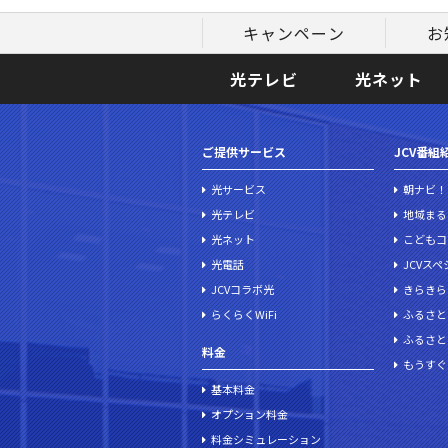
キャンペーン
お
光テレビ
光ネット
ご提供サービス
JCV番組
光サービス
朝ナビ！
光テレビ
地域まる
光ネット
こどもコ
光電話
JCVス
JCVコラボ光
きらきら
らくらくWiFi
ふるさと
ふるさと
料金
もうすぐ
基本料金
オプション料金
料金シミュレーション