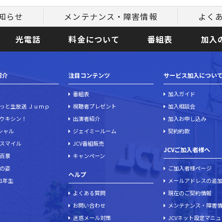
知らせ
メンテナンス・障害情報
よく
光電話
料金について
番組表
加入
紹介
注目コンテンツ
サービス加入につい
番組表
加入ガイド
っと生放送 Ｊｕｍｐ
視聴者プレゼント
加入相談会
ウキシン！
出演者紹介
加入お申し込み
ペシャル
ジェイミールーム
契約約款
スマイル
JCV番組販売
JCVご加入者様へ
百景
キャンペーン
の姿
ご加入者様ページ
ヘルプ
1年生
メールアドレスの追
よくある質問
現在のご契約情報
お問い合わせ
メンテナンス・障害
迷惑メール対策
JCVネット設定マニ