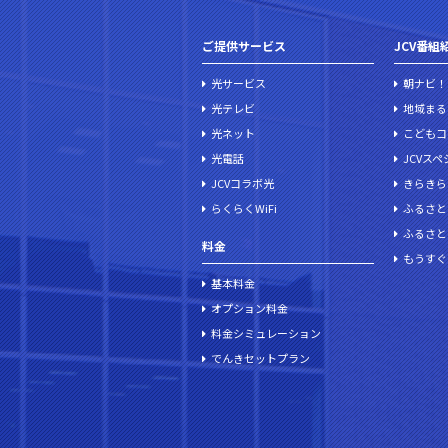
ご提供サービス
JCV番組
光サービス
朝ナビ！
光テレビ
地域まる
光ネット
こどもコ
光電話
JCVス
JCVコラボ光
きらきら
らくらくWiFi
ふるさと
ふるさと
料金
もうすぐ
基本料金
オプション料金
料金シミュレーション
でんきセットプラン