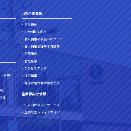
て
JCV企業情報
会社概要
CSVの取り組み
個人情報の取扱いについて
個人情報保護基本方針等
公開講座
会社見学
アクセスマップ
加・変更
採用情報
発信者情報開示請求手続
情報
企業様向け情報
ュアル
法人向けネットサービス
企画広告 メディアガイド