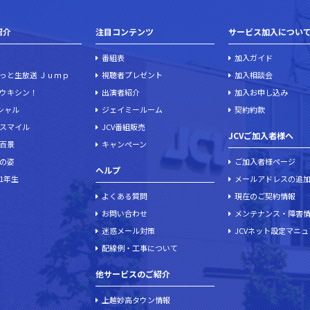
紹介
注目コンテンツ
サービス加入につい
番組表
加入ガイド
っと生放送 Ｊｕｍｐ
視聴者プレゼント
加入相談会
ウキシン！
出演者紹介
加入お申し込み
ペシャル
ジェイミールーム
契約約款
スマイル
JCV番組販売
JCVご加入者様へ
百景
キャンペーン
の姿
ご加入者様ページ
ヘルプ
1年生
メールアドレスの追
よくある質問
現在のご契約情報
お問い合わせ
メンテナンス・障害
迷惑メール対策
JCVネット設定マニ
配線例・工事について
他サービスのご紹介
上越妙高タウン情報