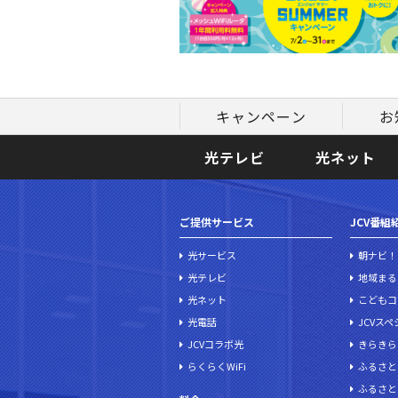
キャンペーン
お
光テレビ
光ネット
ご提供サービス
JCV番組
光サービス
朝ナビ！
光テレビ
地域まる
光ネット
こどもコ
光電話
JCVス
JCVコラボ光
きらきら
らくらくWiFi
ふるさと
ふるさと