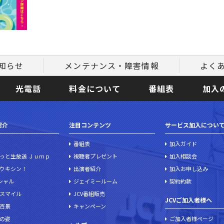
知らせ
メンテナンス・障害情報
よく
光電話
料金について
番組表
加入
紹介
注目コンテンツ
サービス加入につい
番組表
加入ガイド
っと生放送 Ｊｕｍｐ
視聴者プレゼント
加入相談会
ウキシン！
出演者紹介
加入お申し込み
ペシャル
ジェイミールーム
契約約款
スマイル
JCV番組販売
JCVご加入者様へ
百景
キャンペーン
の姿
ご加入者様ページ