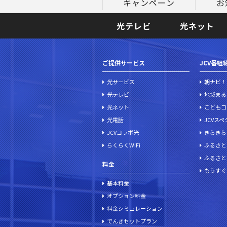
キャンペーン
お
光テレビ
光ネット
ご提供サービス
JCV番組
光サービス
朝ナビ！
光テレビ
地域まる
光ネット
こどもコ
光電話
JCVス
JCVコラボ光
きらきら
らくらくWiFi
ふるさと
ふるさと
料金
もうすぐ
基本料金
オプション料金
料金シミュレーション
でんきセットプラン