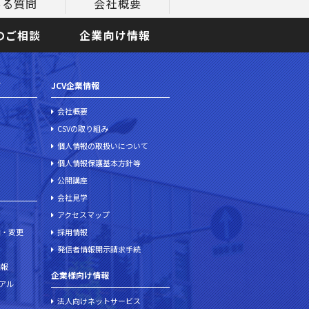
ある質問
会社概要
のご相談
企業向け情報
て
JCV企業情報
会社概要
CSVの取り組み
個人情報の取扱いについて
個人情報保護基本方針等
公開講座
会社見学
アクセスマップ
加・変更
採用情報
発信者情報開示請求手続
情報
企業様向け情報
ュアル
法人向けネットサービス