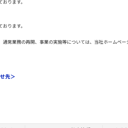
ております。
ております。
通常業務の再開、事業の実施等については、当社ホームペー
せ先＞
会社
476
-945