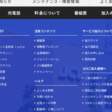
知らせ
メンテナンス・障害情報
よく
光電話
料金について
番組表
加入
紹介
注目コンテンツ
サービス加入につい
番組表
加入ガイド
っと生放送 Ｊｕｍｐ
視聴者プレゼント
加入相談会
ウキシン！
出演者紹介
加入お申し込み
ペシャル
ジェイミールーム
契約約款
スマイル
JCV番組販売
JCVご加入者様へ
百景
キャンペーン
の姿
ご加入者様ページ
ヘルプ
1年生
メールアドレスの追
よくある質問
現在のご契約情報
お問い合わせ
メンテナンス・障害
迷惑メール対策
JCVネット設定マニ
配線例・工事について