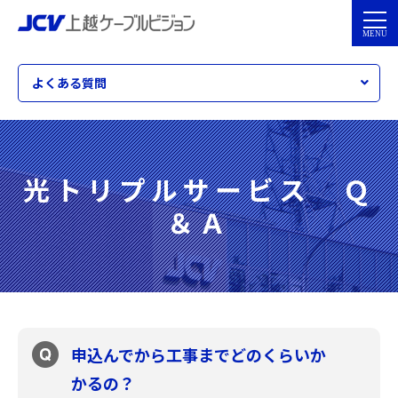
よくある質問
光トリプルサービス Ｑ
＆Ａ
申込んでから工事までどのくらいか
かるの？