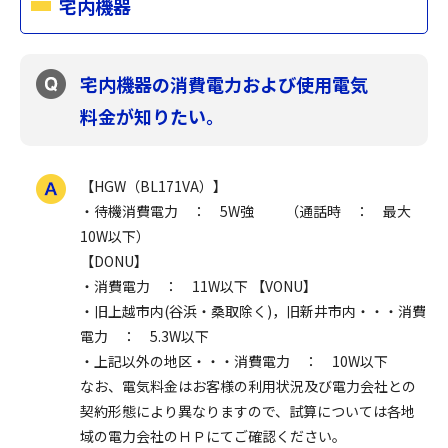
宅内機器
宅内機器の消費電力および使用電気
料金が知りたい。
【HGW（BL171VA）】
・待機消費電力 ： 5W強 （通話時 ： 最大
10W以下）
【DONU】
・消費電力 ： 11W以下 【VONU】
・旧上越市内(谷浜・桑取除く)，旧新井市内・・・消費
電力 ： 5.3W以下
・上記以外の地区・・・消費電力 ： 10W以下
なお、電気料金はお客様の利用状況及び電力会社との
契約形態により異なりますので、試算については各地
域の電力会社のＨＰにてご確認ください。